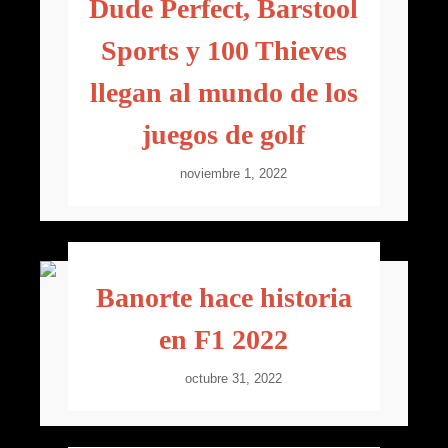
Dude Perfect, Barstool
Sports y 100 Thieves
llegan al mundo de los
juegos de golf
noviembre 1, 2022
Banorte hace historia
en F1 2022
octubre 31, 2022