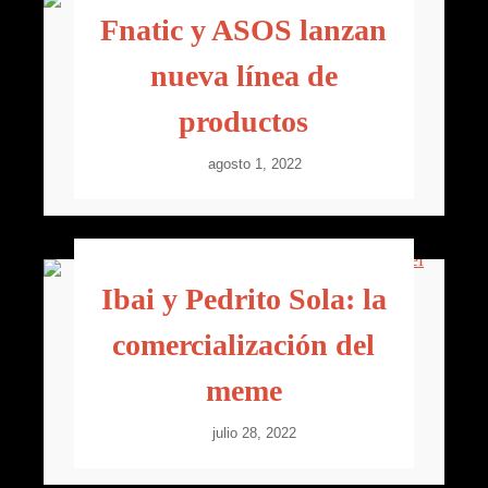
Fnatic y ASOS lanzan
nueva línea de
productos
agosto 1, 2022
Ibai y Pedrito Sola: la
comercialización del
meme
julio 28, 2022