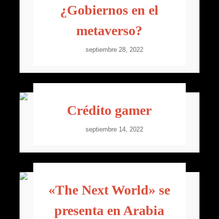
¿Gobiernos en el
metaverso?
septiembre 28, 2022
Crédito gamer
septiembre 14, 2022
«The Next World» se
presenta en Arabia