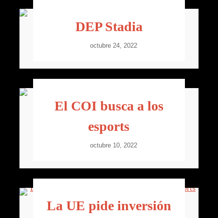
DEP Stadia
octubre 24, 2022
El COI busca a los
esports
octubre 10, 2022
La UE pide inversión